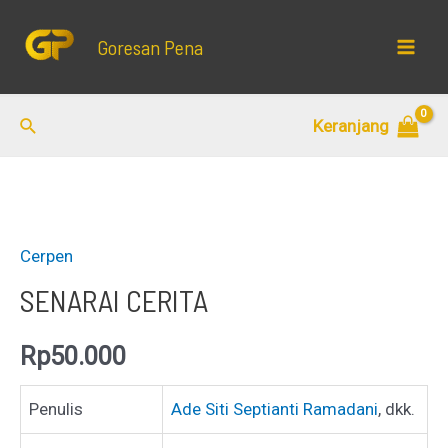
Lewati
ke
Goresan Pena
Mai
konten
Men
Cari
Keranjang
Cerpen
SENARAI CERITA
Rp
50.000
Penulis
Ade Siti Septianti Ramadani
, dkk.