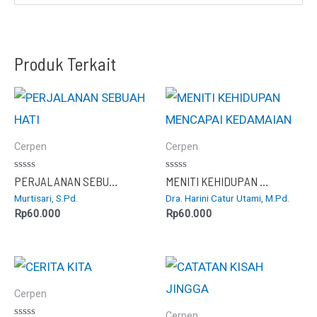
Produk Terkait
Cerpen
Cerpen
Dinilai
Dinilai
PERJALANAN SEBUAH HATI
MENITI KEHIDUPAN MENCAPAI KEDAMAIAN
0
0
Murtisari, S.Pd.
Dra. Harini Catur Utami, M.Pd.
dari
dari
5
5
Rp
60.000
Rp
60.000
Cerpen
Cerpen