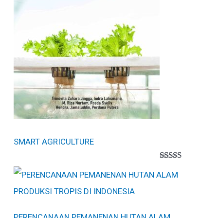
SMART AGRICULTURE
Peringkat
1
5.00
dari 5
berdasarkan
penilaian
pelanggan
PERENCANAAN PEMANENAN HUTAN ALAM