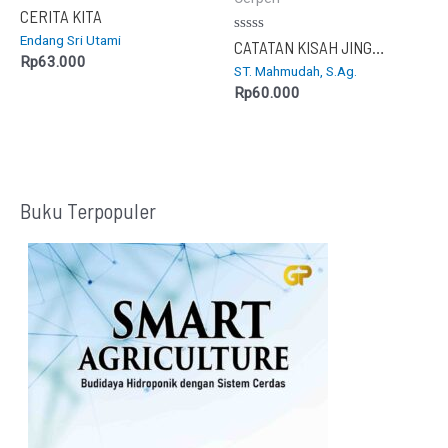
Dinilai
CERITA KITA
0
Endang Sri Utami
dari
Dinilai
CATATAN KISAH JINGGA
5
0
Rp
63.000
ST. Mahmudah, S.Ag.
dari
5
Rp
60.000
Buku Terpopuler