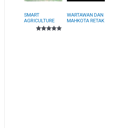
SMART
WARTAWAN DAN
AGRICULTURE
MAHKOTA RETAK
Peringkat
1
5.00
dari 5
berdasarka
n
penilaian
pelanggan