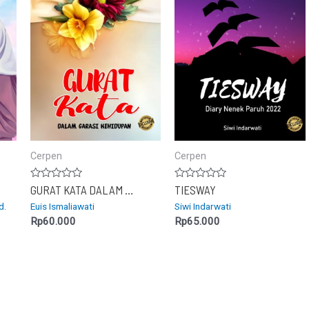
Cerpen
Cerpen
Dinilai
Dinilai
GURAT KATA DALAM GARASI KEHIDUPAN
TIESWAY
0
0
d.
Euis Ismaliawati
Siwi Indarwati
dari
dari
5
5
Rp
60.000
Rp
65.000