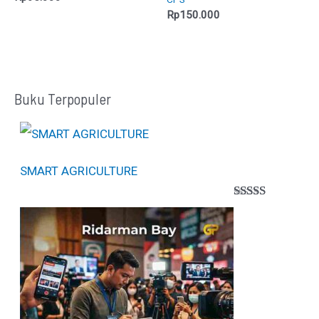
Rp
150.000
Buku Terpopuler
SMART AGRICULTURE
Peringkat
1
5.00
dari 5
berdasarkan
penilaian
pelanggan