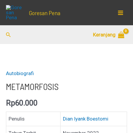
Lewati
Goresan Pena
ke
Mai
konten
Men
Cari
Keranjang
Autobiografi
METAMORFOSIS
Rp
60.000
Penulis
Dian Iyank Boestomi
Tahun Terbit
November 2022