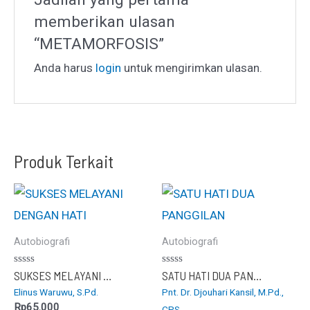
memberikan ulasan
“METAMORFOSIS”
Anda harus
login
untuk mengirimkan ulasan.
Produk Terkait
Autobiografi
Autobiografi
Dinilai
Dinilai
SUKSES MELAYANI DENGAN HATI
SATU HATI DUA PANGGILAN
0
0
Elinus Waruwu, S.Pd.
Pnt. Dr. Djouhari Kansil, M.Pd.,
dari
dari
5
5
Rp
65.000
CPS