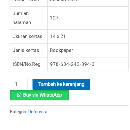
Jumlah
127
halaman
Ukuran kertas
14 x 21
Jenis kertas
Bookpaper
ISBN/No.Reg
978-634-242-394-3
Kuantitas
Tambah ke keranjang
KIMIA
Buy via WhatsApp
HIJAU
Kategori:
Referensi