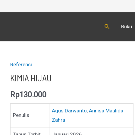
Cari
Buku
Referensi
KIMIA HIJAU
Rp
130.000
Agus Darwanto
,
Annisa Maulida
Penulis
Zahra
Tahun Terbit
Januari 2026