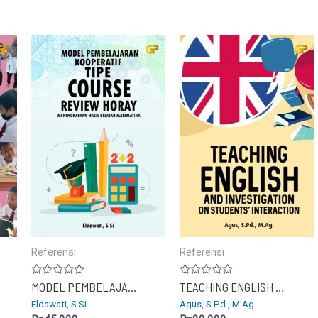
Referensi
Referensi
Dinilai
Dinilai
MODEL PEMBELAJARAN KOOPERATIF TIPE COURSE REVIEW HORAY
TEACHING ENGLISH AND INVESTIGATION ON STUDENTS’ INTERACTION
0
0
Eldawati, S.Si
Agus, S.Pd., M.Ag.
dari
dari
5
5