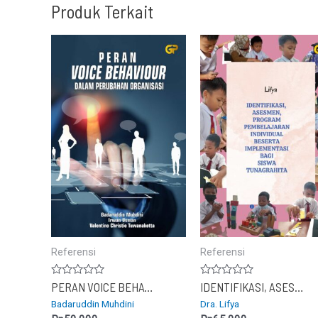
Produk Terkait
Referensi
Referensi
Dinilai
Dinilai
PERAN VOICE BEHAVIOUR DALAM PERUBAHAN ORGANISASI
IDENTIFIKASI, ASESMEN, PROGRAM PEMBELAJARAN INDIVIDUAL BESERTA IMPLEMENTASI BAGI SISWA TUNAGRAHITA
0
0
Badaruddin Muhdini
Dra. Lifya
dari
dari
5
5