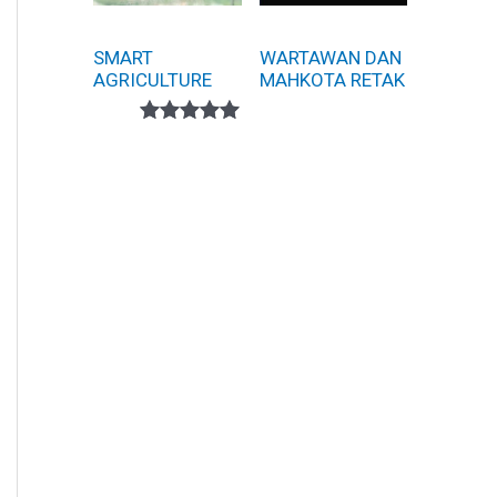
SMART
WARTAWAN DAN
AGRICULTURE
MAHKOTA RETAK
Peringkat
1
5.00
dari 5
berdasarka
n
penilaian
pelanggan