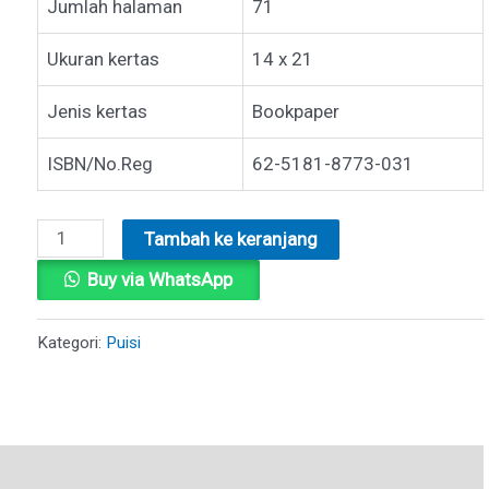
Jumlah halaman
71
Ukuran kertas
14 x 21
Jenis kertas
Bookpaper
ISBN/No.Reg
62-5181-8773-031
Kuantitas
Tambah ke keranjang
ISI
Buy via WhatsApp
PIKIRANKU
Kategori:
Puisi