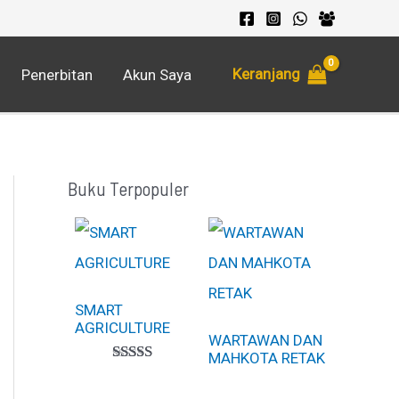
Keranjang
Penerbitan
Akun Saya
Buku Terpopuler
SMART
AGRICULTURE
WARTAWAN DAN
MAHKOTA RETAK
Peringkat
1
5.00
dari 5