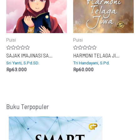
Puisi
Puisi
Dinilai
Dinilai
SAJAK IMAJINASI SANG GURU
HARMONI TELAGA JIWA
0
0
Sri Yanti, S.Pd.SD.
Tri Handayani, S.Pd.
dari
dari
5
5
Rp
63.000
Rp
60.000
Buku Terpopuler