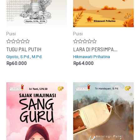
Puisi
Puisi
Dinilai
Dinilai
TUGU PAL PUTIH
LARA DI PERSIMPANGAN
0
0
Giyoto, S.Pd., M.Pd.
Hikmawati Prihatina
dari
dari
5
5
Rp
60.000
Rp
64.000