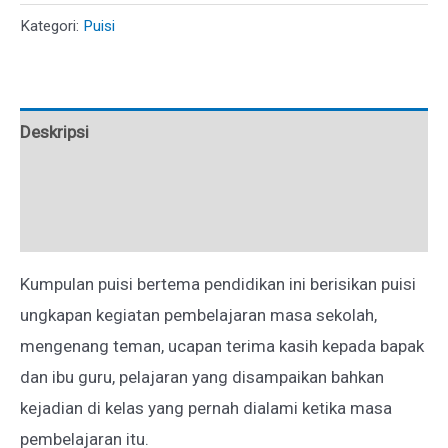
DALAM
Kategori:
Puisi
AKSARA
Deskripsi
Informasi Tambahan
Ulasan (0)
Kumpulan puisi bertema pendidikan ini berisikan puisi
ungkapan kegiatan pembelajaran masa sekolah,
mengenang teman, ucapan terima kasih kepada bapak
dan ibu guru, pelajaran yang disampaikan bahkan
kejadian di kelas yang pernah dialami ketika masa
pembelajaran itu.