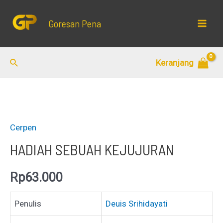
Lewati
ke
Goresan Pena
Mai
konten
Men
Cari
Keranjang
Cerpen
HADIAH SEBUAH KEJUJURAN
Rp
63.000
Penulis
Deuis Srihidayati