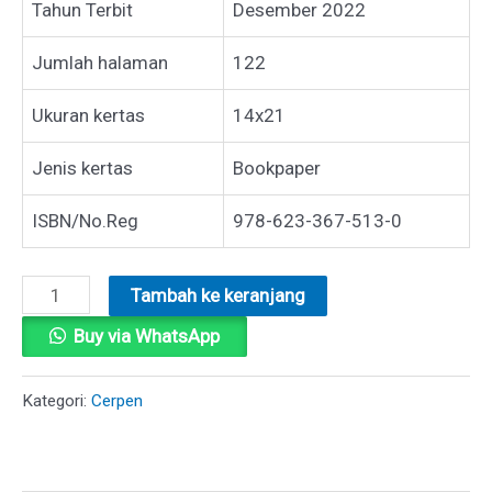
Tahun Terbit
Desember 2022
Jumlah halaman
122
Ukuran kertas
14x21
Jenis kertas
Bookpaper
ISBN/No.Reg
978-623-367-513-0
Kuantitas
Tambah ke keranjang
HADIAH
Buy via WhatsApp
SEBUAH
KEJUJURAN
Kategori:
Cerpen