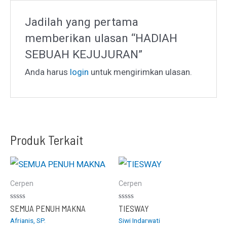
Jadilah yang pertama
memberikan ulasan “HADIAH
SEBUAH KEJUJURAN”
Anda harus
login
untuk mengirimkan ulasan.
Produk Terkait
Cerpen
Cerpen
Dinilai
Dinilai
SEMUA PENUH MAKNA
TIESWAY
0
0
Afrianis, SP.
Siwi Indarwati
dari
dari