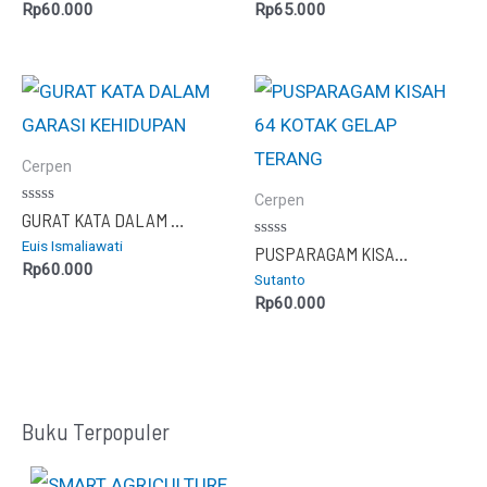
5
5
Rp
60.000
Rp
65.000
Cerpen
Cerpen
Dinilai
GURAT KATA DALAM GARASI KEHIDUPAN
0
Euis Ismaliawati
dari
Dinilai
PUSPARAGAM KISAH 64 KOTAK GELAP TERANG
5
0
Rp
60.000
Sutanto
dari
5
Rp
60.000
Buku Terpopuler