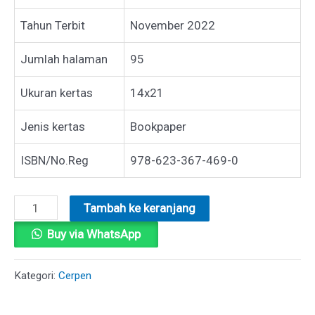
Tahun Terbit
November 2022
Jumlah halaman
95
Ukuran kertas
14x21
Jenis kertas
Bookpaper
ISBN/No.Reg
978-623-367-469-0
Kuantitas
Tambah ke keranjang
CERITA
Buy via WhatsApp
BAHAGIA
KELUARGA
Kategori:
Cerpen
WARDANI