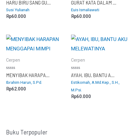
Dinilai
Dinilai
HARU BIRU SANG GURU
GURAT KATA DALAM GARASI KEHIDUPAN
0
0
Susi Yulianah
Euis Ismaliawati
dari
dari
5
5
Rp
60.000
Rp
60.000
Cerpen
Cerpen
Dinilai
Dinilai
MENYIBAK HARAPAN MENGGAPAI MIMPI
AYAH, IBU, BANTU AKU MELEWATINYA
0
0
Ibrahim Harun, S.Pd.
Estikomah, A.Md.Kep., S.H.,
dari
dari
5
5
Rp
62.000
M.Psi.
Rp
60.000
Buku Terpopuler