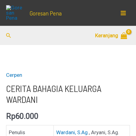
Lewati
Goresan Pena
ke
Mai
konten
Men
Cari
Keranjang
Cerpen
CERITA BAHAGIA KELUARGA
WARDANI
Rp
60.000
Penulis
Wardani, S.Ag.
, Aryani, S.Ag.