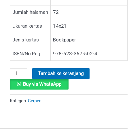
Jumlah halaman
72
Ukuran kertas
14x21
Jenis kertas
Bookpaper
ISBN/No.Reg
978-623-367-502-4
Kuantitas
Tambah ke keranjang
AYAH,
Buy via WhatsApp
IBU,
BANTU
Kategori:
Cerpen
AKU
MELEWATINYA