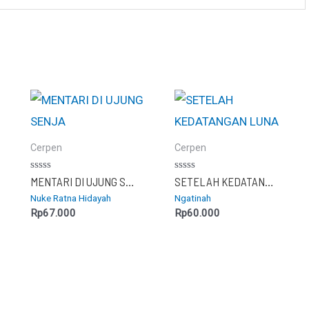
Cerpen
Cerpen
Dinilai
Dinilai
MENTARI DI UJUNG SENJA
SETELAH KEDATANGAN LUNA
0
0
Nuke Ratna Hidayah
Ngatinah
dari
dari
5
5
Rp
67.000
Rp
60.000