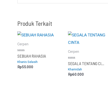
Produk Terkait
Cerpen
Cerpen
Dinilai
SEBUAH RAHASIA
0
Khanis Selasih
dari
Dinilai
SEGALA TENTANG CINTA
5
0
Rp
55.000
Khamidah
dari
5
Rp
60.000