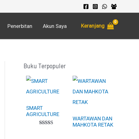
Keranjang
Penerbitan
Akun Saya
Buku Terpopuler
SMART
AGRICULTURE
WARTAWAN DAN
MAHKOTA RETAK
Peringkat
1
5.00
dari 5