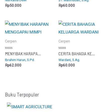
dari
dari
5
5
Rp
50.000
Rp
60.000
Cerpen
Cerpen
Dinilai
Dinilai
MENYIBAK HARAPAN MENGGAPAI MIMPI
CERITA BAHAGIA KELUARGA WARDANI
0
0
Ibrahim Harun, S.Pd.
Wardani, S.Ag.
dari
dari
5
5
Rp
62.000
Rp
60.000
Buku Terpopuler