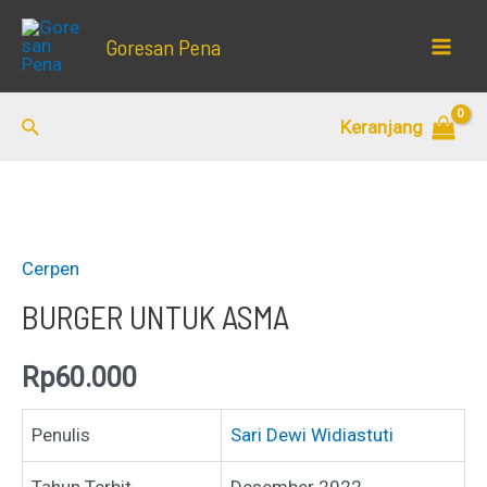
Lewati
Goresan Pena
ke
Mai
konten
Men
Cari
Keranjang
Cerpen
BURGER UNTUK ASMA
Rp
60.000
Penulis
Sari Dewi Widiastuti
Tahun Terbit
Desember 2022