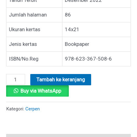
Jumlah halaman
86
Ukuran kertas
14x21
Jenis kertas
Bookpaper
ISBN/No.Reg
978-623-367-508-6
Kuantitas
Tambah ke keranjang
BURGER
Buy via WhatsApp
UNTUK
ASMA
Kategori:
Cerpen