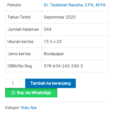
Penulis
Dr. Taubatan Nasuha, S.Pd., M.Pd
Tahun Terbit
September 2025
Jumlah halaman
344
Ukuran kertas
15.5 x 23
Jenis kertas
Bookpaper
ISBN/No.Reg
978-634-242-240-3
Kuantitas
Tambah ke keranjang
BUKU
Buy via WhatsApp
AJAR
PEMBELAJARAN
Kategori:
Buku Ajar
BACA