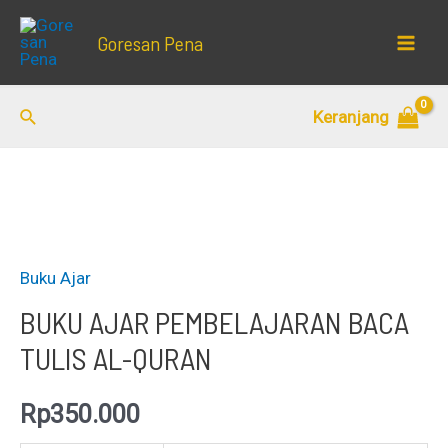
Lewati
Goresan Pena
ke
Mai
konten
Men
Cari
Keranjang
Buku Ajar
BUKU AJAR PEMBELAJARAN BACA
TULIS AL-QURAN
Rp
350.000