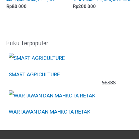
5
5
Rp
80.000
Rp
200.000
Buku Terpopuler
SMART AGRICULTURE
Peringkat
1
5.00
dari 5
berdasarkan
penilaian
WARTAWAN DAN MAHKOTA RETAK
pelanggan