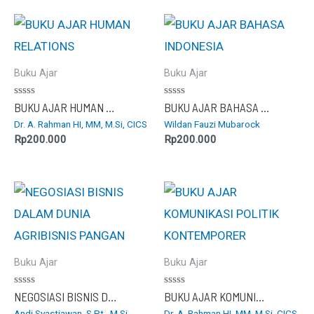
Buku Ajar
Buku Ajar
Dinilai
Dinilai
BUKU AJAR HUMAN RELATIONS
BUKU AJAR BAHASA INDONESIA
0
0
Dr. A. Rahman HI, MM, M.Si, CICS
Wildan Fauzi Mubarock
dari
dari
5
5
Rp
200.000
Rp
200.000
Buku Ajar
Buku Ajar
Dinilai
Dinilai
NEGOSIASI BISNIS DALAM DUNIA AGRIBISNIS PANGAN
BUKU AJAR KOMUNIKASI POLITIK KONTEMPORER
0
0
Andi Syastiawan, S.Pt., M.Si
Dr. A. Rahman HI, MM, M.Si, CICS
dari
dari