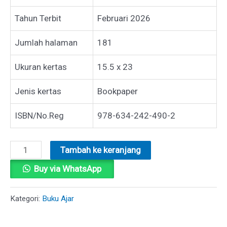
Tahun Terbit
Februari 2026
Jumlah halaman
181
Ukuran kertas
15.5 x 23
Jenis kertas
Bookpaper
ISBN/No.Reg
978-634-242-490-2
Kuantitas
Tambah ke keranjang
BUKU
Buy via WhatsApp
AJAR
ADMINISTRASI
Kategori:
Buku Ajar
PENDIDIKAN