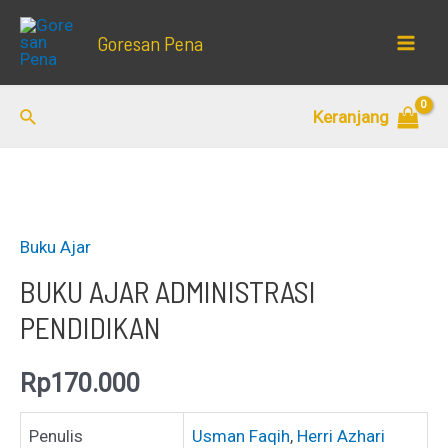
Lewati
Goresan Pena
ke
Mai
konten
Men
Cari
Keranjang
Buku Ajar
BUKU AJAR ADMINISTRASI
PENDIDIKAN
Rp
170.000
Penulis
Usman Faqih
,
Herri Azhari