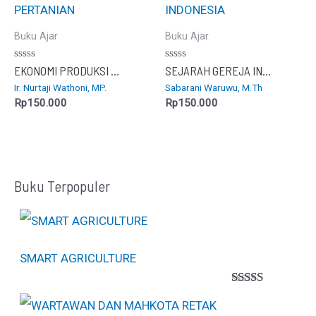
Buku Ajar
Buku Ajar
Dinilai
Dinilai
EKONOMI PRODUKSI PERTANIAN
SEJARAH GEREJA INDONESIA
0
0
Ir. Nurtaji Wathoni, MP.
Sabarani Waruwu, M.Th
dari
dari
5
5
Rp
150.000
Rp
150.000
Buku Terpopuler
SMART AGRICULTURE
Peringkat
1
5.00
dari 5