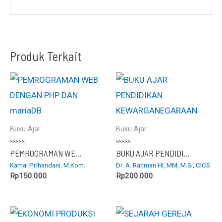
Produk Terkait
Buku Ajar
Buku Ajar
Dinilai
Dinilai
PEMROGRAMAN WEB DENGAN PHP DAN mariaDB
BUKU AJAR PENDIDIKAN KEWARGANEGARAAN
0
0
Kamal Prihandani, M.Kom.
Dr. A. Rahman HI, MM, M.Si, CICS
dari
dari
5
5
Rp
150.000
Rp
200.000