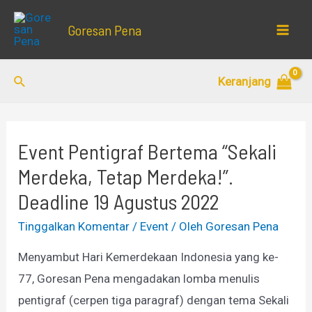
Lewati
Goresan Pena
ke
Mai
konten
Men
Cari
Keranjang
Event Pentigraf Bertema “Sekali
Merdeka, Tetap Merdeka!”.
Deadline 19 Agustus 2022
Tinggalkan Komentar
/
Event
/ Oleh
Goresan Pena
Menyambut Hari Kemerdekaan Indonesia yang ke-
77, Goresan Pena mengadakan lomba menulis
pentigraf (cerpen tiga paragraf) dengan tema Sekali