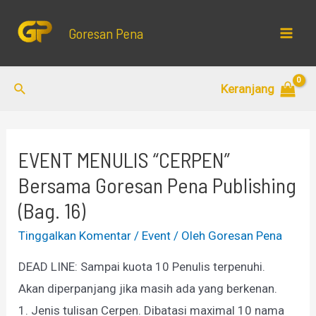
Lewati
ke
Goresan Pena
Mai
konten
Men
Cari
Keranjang
EVENT MENULIS “CERPEN”
Bersama Goresan Pena Publishing
(Bag. 16)
Tinggalkan Komentar
/
Event
/ Oleh
Goresan Pena
DEAD LINE: Sampai kuota 10 Penulis terpenuhi.
Akan diperpanjang jika masih ada yang berkenan.
1. Jenis tulisan Cerpen. Dibatasi maximal 10 nama