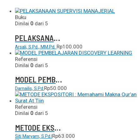
Buku
Dinilai
0
dari 5
PELAKSANAAN SUPERVISI MANAJERIAL
Rp
100.000
Arsali, S.Pd., MM.Pd.
Referensi
Dinilai
0
dari 5
MODEL PEMBELAJARAN DISCOVERY LEARNING
Rp
50.000
Darnailis, S.Pd.
Referensi
Dinilai
0
dari 5
METODE EKSPOSITORI : Memahami Makna Qur’an Surat At Tiin
Rp
63.000
Siti Maryam, S.Pd.I