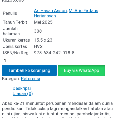
Rp
250.000
Ari Hasan Ansori
,
M. Arie Firdaus
Penulis
Heriansyah
Tahun Terbit
Mei 2025
Jumlah
308
halaman
Ukuran kertas
15.5 x 23
Jenis kertas
HVS
ISBN/No.Reg
978-634-242-018-8
Kuantitas
TRANSFORMASI
PEMBELAJARAN
Tambah ke keranjang
Buy via WhatsApp
ABAD
Kategori:
Referensi
21
:
Deskripsi
Sinergi
Ulasan (0)
Proyek
Kontekstual
Abad ke-21 menuntut perubahan mendasar dalam dunia
dan
pendidikan. Tidak cukup lagi mengandalkan hafalan atau
Penilaian
nilai ujian; siswa kini dituntut menjadi pembelajar kritis,
Autentik