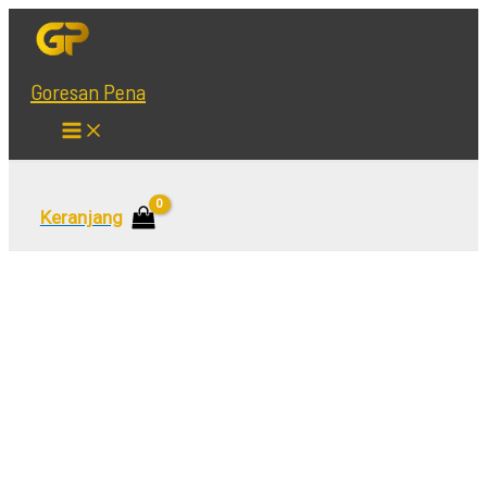
Lewati
ke
konten
Goresan Pena
Main
Menu
Cari
Keranjang