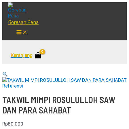
Lewati
ke
konten
Goresan Pena
Main
Menu
Cari
Keranjang
Referensi
TAKWIL MIMPI ROSULULLOH SAW
DAN PARA SAHABAT
Rp
80.000