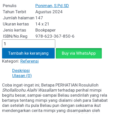
Penulis
Poniman, S.Pd.SD
Tahun Terbit
Agustus 2024
Jumlah halaman
147
Ukuran kertas
14 x 21
Jenis kertas
Bookpaper
ISBN/No.Reg
978-623-367-850-6
Kuantitas
TAKWIL
MIMPI
Tambah ke keranjang
Buy via WhatsApp
ROSULULLOH
Kategori:
Referensi
SAW
DAN
Deskripsi
PARA
Ulasan (0)
SAHABAT
Coba ingat-ingat ini; Betapa PERHATIAN Rosululloh
Shollallo
o
hu Alaihi Wasallam
terhadap perihal mimpi
begitu besar, sampai-sampai Beliau sendirilah yang rela
bertanya tentang mimpi yang dialami oleh para Sahabat
dan setelah itu pula Beliau pun dengan seksama ikut
mendengarkan cerita mimpi yang disampaikan oleh