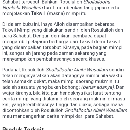
Sahabat tersebut. Bahkan, Rosululloh
Shollallo
o
hu
Ngalaihi Wasallam
turut memberikan tanggapan serta
menjelaskan
Takwil
(makna) mimpi itu.
Di dalam buku ini, Insya Alloh disampaikan beberapa
Takwil Mimpi yang dilakukan sendiri oleh Rosululloh dan
para Sahabat. Dengan demikian, pembaca dapat
mengambil pelajaran berharga dari Takwil demi Takwil
yang disampaikan tersebut. Kiranya, pada bagian mimpi
ini, sangatlah jarang pada zaman sekarang yang
menyampaikan pembahasannya secara khusus.
Padahal, Rosululloh
Shollalloohu Alaihi Wasallam
sendiri
telah mengisyaratkan akan datangnya mimpi bila waktu
telah semakin dekat, maka mimpi seorang mukmin itu
adalah sesuatu yang bukan bohong;
(benar adanya)
. Dan
wajar kiranya, bila kita pun hendaknya ikut larut tentang
cerita mimpi yang dialami oleh seorang mukmin di masa
kini, yang kredibilitasnya tinggi dan diakui, sebagaimana
dicontohkan oleh Rosululloh
Shollalloohu Alaihi Wasallam
mau mendengarkan cerita mimpi dari para Sahabat.
Produk Terkait