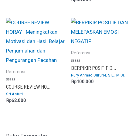
Referensi
Dinilai
BERPIKIR POSITIF DAN MELEPASKAN EMOSI NEGATIF
0
Referensi
Rury Ahmad Sururie, S.E., M.Si.
dari
5
Rp
100.000
Dinilai
COURSE REVIEW HORAY : Meningkatkan Motivasi dan Hasil Belajar Penjumlahan dan Pengurangan Pecahan
0
Sri Astuti
dari
5
Rp
62.000