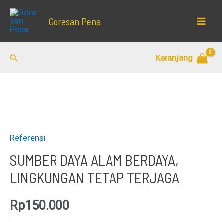
Lewati
Goresan Pena
ke
Mai
konten
Men
Cari
Keranjang
Referensi
SUMBER DAYA ALAM BERDAYA,
LINGKUNGAN TETAP TERJAGA
Rp
150.000