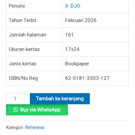
Penulis
Ir. DJO
Tahun Terbit
Februari 2026
Jumlah halaman
161
Ukuran kertas
17x24
Jenis kertas
Bookpaper
ISBN/No.Reg
62-5181-3303-127
Kuantitas
Tambah ke keranjang
SUMBER
Buy via WhatsApp
DAYA
ALAM
Kategori:
Referensi
BERDAYA,