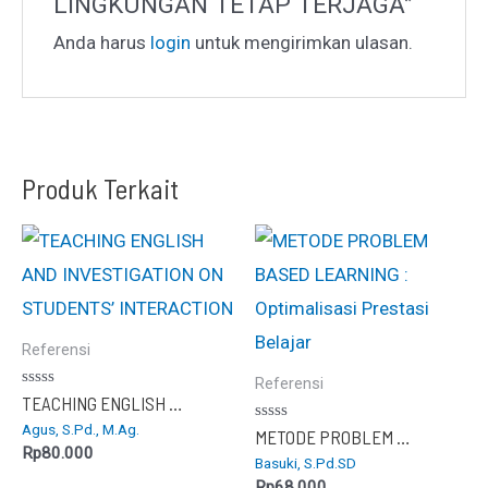
LINGKUNGAN TETAP TERJAGA”
Anda harus
login
untuk mengirimkan ulasan.
Produk Terkait
Referensi
Referensi
Dinilai
TEACHING ENGLISH AND INVESTIGATION ON STUDENTS’ INTERACTION
0
Agus, S.Pd., M.Ag.
dari
Dinilai
METODE PROBLEM BASED LEARNING : Optimalisasi Prestasi Belajar
5
0
Rp
80.000
Basuki, S.Pd.SD
dari
5
Rp
68.000