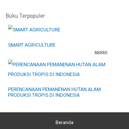
Buku Terpopuler
SMART AGRICULTURE
Peringkat
1
5.00
dari 5
berdasarkan
penilaian
pelanggan
PERENCANAAN PEMANENAN HUTAN ALAM
PRODUKSI TROPIS DI INDONESIA
Beranda