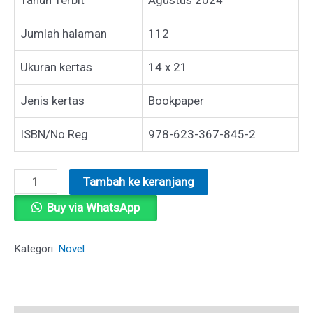
Jumlah halaman
112
Ukuran kertas
14 x 21
Jenis kertas
Bookpaper
ISBN/No.Reg
978-623-367-845-2
Kuantitas
Tambah ke keranjang
SILVIA
Buy via WhatsApp
DAN
MISTERI
Kategori:
Novel
KAPAL
PEARL