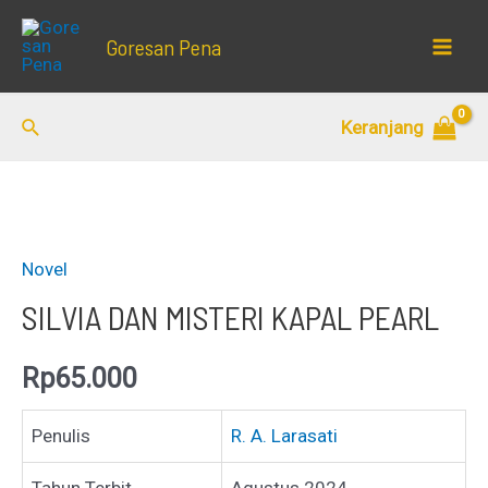
Lewati
Goresan Pena
ke
Mai
konten
Men
Cari
Keranjang
Novel
SILVIA DAN MISTERI KAPAL PEARL
Rp
65.000
Penulis
R. A. Larasati
Tahun Terbit
Agustus 2024