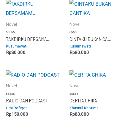
Novel
Novel
Dinilai
Dinilai
TAKDIRKU BERSAMAMU
CINTAKU BUKAN CANTIKA
0
0
Kusumawati
Kusumawati
dari
dari
5
5
Rp
80.000
Rp
80.000
Novel
Novel
Dinilai
Dinilai
RADIO DAN PODCAST
CERITA CHIKA
0
0
Umi Rofiqoh
Khusnul Khotima
dari
dari
5
5
Rp
150.000
Rp
80.000