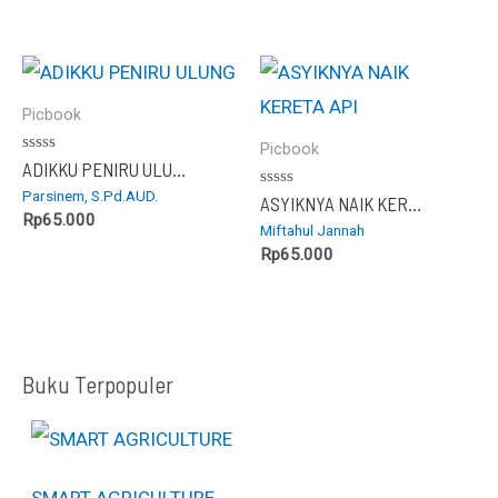
Picbook
Picbook
Dinilai
ADIKKU PENIRU ULUNG
0
Parsinem, S.Pd.AUD.
dari
Dinilai
ASYIKNYA NAIK KERETA API
5
0
Rp
65.000
Miftahul Jannah
dari
5
Rp
65.000
Buku Terpopuler
SMART AGRICULTURE