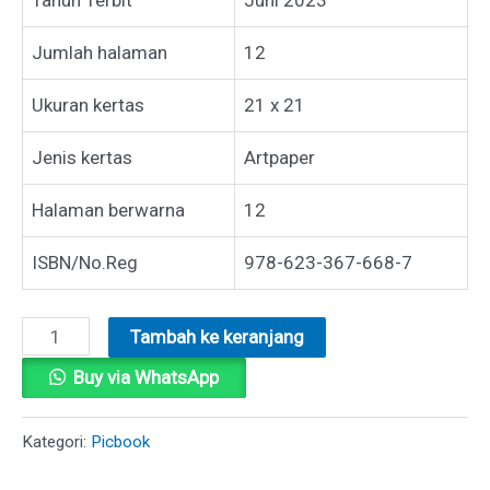
Jumlah halaman
12
Ukuran kertas
21 x 21
Jenis kertas
Artpaper
Halaman berwarna
12
ISBN/No.Reg
978-623-367-668-7
Kuantitas
Tambah ke keranjang
SEPAK
Buy via WhatsApp
BOLA
MINI
Kategori:
Picbook