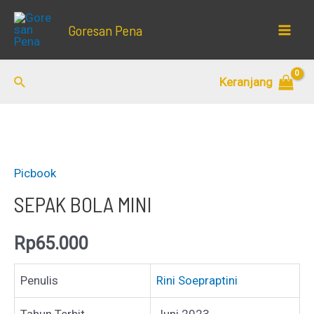
Lewati
Goresan Pena
ke
Mai
konten
Men
Cari
Keranjang
Picbook
SEPAK BOLA MINI
Rp
65.000
Penulis
Rini Soepraptini
Tahun Terbit
Juni 2023