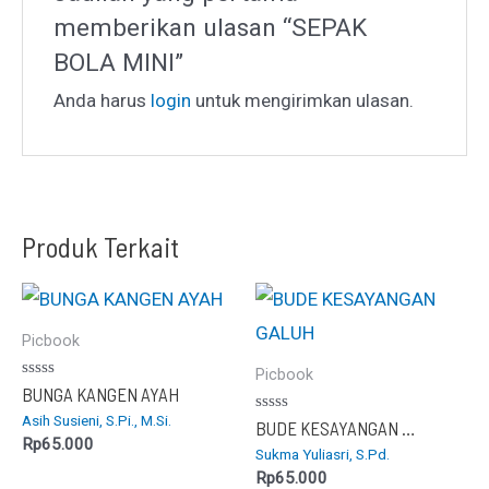
memberikan ulasan “SEPAK
BOLA MINI”
Anda harus
login
untuk mengirimkan ulasan.
Produk Terkait
Picbook
Picbook
Dinilai
BUNGA KANGEN AYAH
0
Asih Susieni, S.Pi., M.Si.
dari
Dinilai
BUDE KESAYANGAN GALUH
5
0
Rp
65.000
Sukma Yuliasri, S.Pd.
dari
5
Rp
65.000