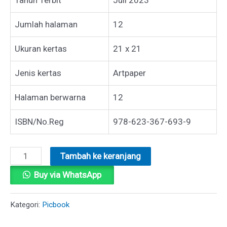
Jumlah halaman
12
Ukuran kertas
21 x 21
Jenis kertas
Artpaper
Halaman berwarna
12
ISBN/No.Reg
978-623-367-693-9
Kuantitas
Tambah ke keranjang
SAYA
Buy via WhatsApp
SUKA
PERMEN
Kategori:
Picbook