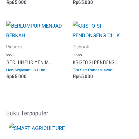
5
5
Rp
65.000
Rp
65.000
Picbook
Picbook
Dinilai
Dinilai
BERLUMPUR MENJADI BERKAH
KRISTO SI PENDONGENG CILIK
0
0
Heni Wijayanti, S.Hum
Eka Sari Pancasilawati
dari
dari
5
5
Rp
65.000
Rp
65.000
Buku Terpopuler