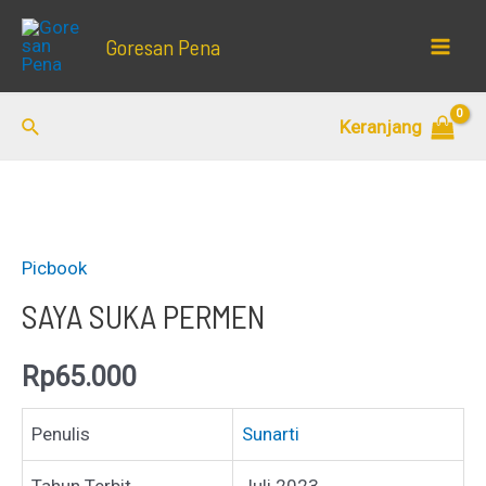
Lewati
Goresan Pena
ke
Mai
konten
Men
Cari
Keranjang
Picbook
SAYA SUKA PERMEN
Rp
65.000
Penulis
Sunarti
Tahun Terbit
Juli 2023