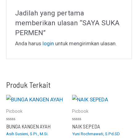
Jadilah yang pertama
memberikan ulasan “SAYA SUKA
PERMEN”
Anda harus
login
untuk mengirimkan ulasan.
Produk Terkait
Picbook
Picbook
Dinilai
Dinilai
BUNGA KANGEN AYAH
NAIK SEPEDA
0
0
Asih Susieni, S.Pi., M.Si.
Yuni Rochmawati, S.Pd.SD
dari
dari