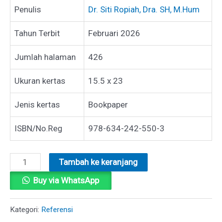
Penulis
Dr. Siti Ropiah, Dra. SH, M.Hum
Tahun Terbit
Februari 2026
Jumlah halaman
426
Ukuran kertas
15.5 x 23
Jenis kertas
Bookpaper
ISBN/No.Reg
978-634-242-550-3
Kuantitas
Tambah ke keranjang
REKONSTRUKSI
Buy via WhatsApp
KEWARISAN
ISLAM
Kategori:
Referensi
DALAM