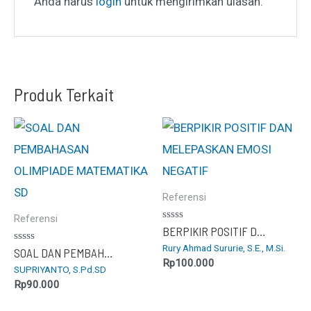
Anda harus
login
untuk mengirimkan ulasan.
Produk Terkait
Referensi
Referensi
Dinilai
BERPIKIR POSITIF DAN MELEPASKAN EMOSI NEGATIF
0
Rury Ahmad Sururie, S.E., M.Si.
dari
Dinilai
SOAL DAN PEMBAHASAN OLIMPIADE MATEMATIKA SD
5
0
Rp
100.000
SUPRIYANTO, S.Pd.SD
dari
5
Rp
90.000