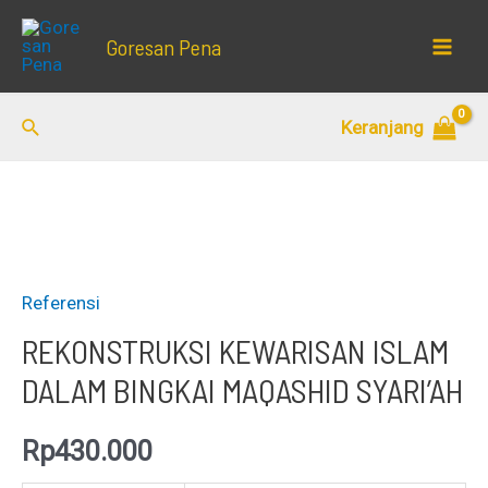
Lewati
Goresan Pena
ke
Mai
konten
Men
Cari
Keranjang
Referensi
REKONSTRUKSI KEWARISAN ISLAM
DALAM BINGKAI MAQASHID SYARI’AH
Rp
430.000