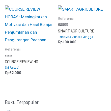
Referensi
Dinilai
SMART AGRICULTURE
5.00
Trinovita Zuhara Jingga
dari 5
Rp
100.000
Referensi
Dinilai
COURSE REVIEW HORAY : Meningkatkan Motivasi dan Hasil Belajar Penjumlahan dan Pengurangan Pecahan
0
Sri Astuti
dari
5
Rp
62.000
Buku Terpopuler