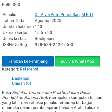
Rp
80.000
Penulis
Dr. Alvia Putri Prima Sari, M.Pd.I
Tahun Terbit
Agustus 2025
Jumlah halaman
140
Ukuran kertas
15.5 x 23
Jenis kertas
Bookpaper
ISBN/No.Reg
978-634-242-155-0
Kuantitas
REFLEKSI
TEORETIS
Tambah ke keranjang
Buy via WhatsApp
DAN
Kategori:
Referensi
PRAKTIS
DALAM
Deskripsi
DUNIA
Ulasan (0)
PENDIDIKAN
BAHASA
Buku
Refleksi Teoretis dan Praktis dalam Dunia
ARAB
Pendidikan Bahasa Arab
merupakan kumpulan tulisan
yang lahir dari refleksi penulis terhadap berbagai
dinamika dalam pembelajaran bahasa Arab. Tulisan-