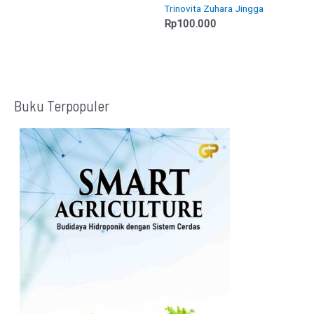
Trinovita Zuhara Jingga
dari 5
Rp
100.000
Buku Terpopuler