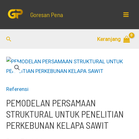
Lewati
ke
Goresan Pena
Mai
konten
Men
Cari
Keranjang
Referensi
PEMODELAN PERSAMAAN
STRUKTURAL UNTUK PENELITIAN
PERKEBUNAN KELAPA SAWIT