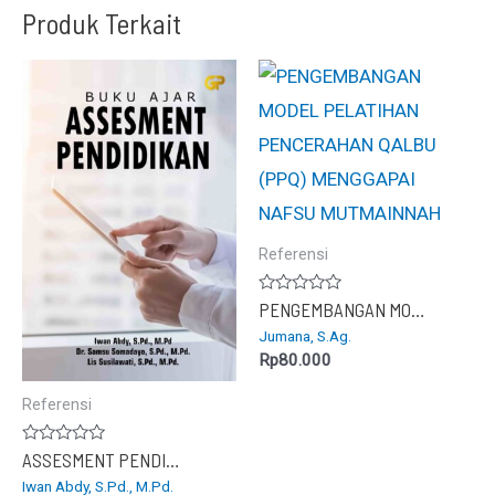
Produk Terkait
Referensi
Dinilai
PENGEMBANGAN MODEL PELATIHAN PENCERAHAN QALBU (PPQ) MENGGAPAI NAFSU MUTMAINNAH
0
Jumana, S.Ag.
dari
5
Rp
80.000
Referensi
Dinilai
ASSESMENT PENDIDIKAN
0
Iwan Abdy, S.Pd., M.Pd.
dari