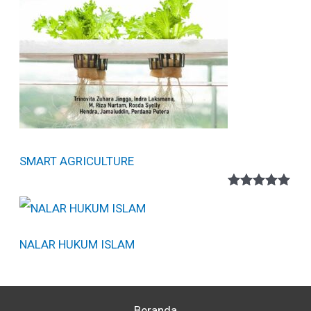
SMART AGRICULTURE
Peringkat
1
5.00
dari 5
berdasarka
n
penilaian
NALAR HUKUM ISLAM
pelanggan
Beranda