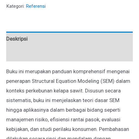
STRUKTURAL
Kategori:
Referensi
UNTUK
PENELITIAN
PERKEBUNAN
Deskripsi
KELAPA
SAWIT
Ulasan (0)
Buku ini merupakan panduan komprehensif mengenai
penerapan Structural Equation Modeling (SEM) dalam
konteks perkebunan kelapa sawit. Disusun secara
sistematis, buku ini menjelaskan teori dasar SEM
hingga aplikasinya dalam berbagai bidang seperti
manajemen risiko, efisiensi rantai pasok, evaluasi
kebijakan, dan studi perilaku konsumen. Pembahasan
dilakukan secara rinci dan mendalam dengan