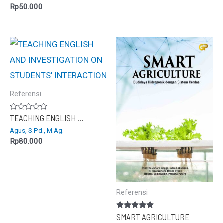
5
Rp
50.000
Referensi
Dinilai
TEACHING ENGLISH AND INVESTIGATION ON STUDENTS’ INTERACTION
0
Agus, S.Pd., M.Ag.
dari
5
Rp
80.000
Referensi
Dinilai
SMART AGRICULTURE
5.00