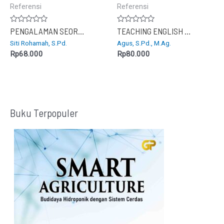
Referensi
Referensi
Dinilai
Dinilai
PENGALAMAN SEORANG GURU PENGGERAK
TEACHING ENGLISH AND INVESTIGATION ON STUDENTS’ INTERACTION
0
0
Siti Rohamah, S.Pd.
Agus, S.Pd., M.Ag.
dari
dari
5
5
Rp
68.000
Rp
80.000
Buku Terpopuler