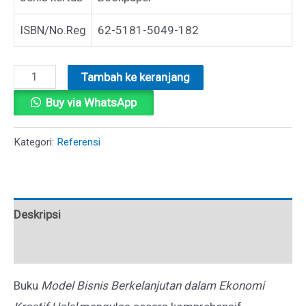
ISBN/No.Reg
62-5181-5049-182
Kuantitas
Tambah ke keranjang
MODEL
Buy via WhatsApp
BISNIS
BERKELANJUTAN
Kategori:
Referensi
DALAM
EKONOMI
KREATIF
Deskripsi
HALAL
Ulasan (0)
Buku
Model Bisnis Berkelanjutan dalam Ekonomi