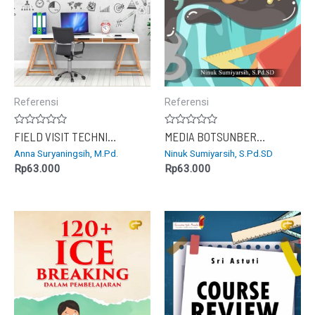
Referensi
Referensi
Dinilai
Dinilai
FIELD VISIT TECHNIQUE PADA PEMBELAJARAN BLANDED LEARNING
MEDIA BOTSUNBERCA : Meningkatkan Prestasi Belajar Matematika
0
0
Anna Suryaningsih, M.Pd.
Ninuk Sumiyarsih, S.Pd.SD
dari
dari
5
5
Rp
63.000
Rp
63.000