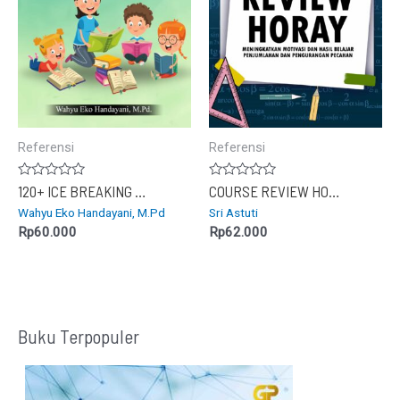
Referensi
Referensi
Dinilai
Dinilai
120+ ICE BREAKING DALAM PEMBELAJARAN
COURSE REVIEW HORAY : Meningkatkan Motivasi dan Hasil Belajar Penjumlahan dan Pengurangan Pecahan
0
0
Wahyu Eko Handayani, M.Pd
Sri Astuti
dari
dari
5
5
Rp
60.000
Rp
62.000
Buku Terpopuler