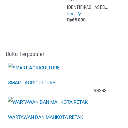
Dinilai
IDENTIFIKASI, ASESMEN, PROGRAM PEMBELAJARAN INDIVIDUAL BESERTA IMPLEMENTASI BAGI SISWA TUNAGRAHITA
0
Dra. Lifya
dari
5
Rp
65.000
Buku Terpopuler
SMART AGRICULTURE
Peringkat
1
5.00
dari 5
berdasarkan
penilaian
WARTAWAN DAN MAHKOTA RETAK
pelanggan