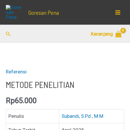
Lewati
Goresan Pena
ke
Mai
konten
Men
Cari
Keranjang
Referensi
METODE PENELITIAN
Rp
65.000
Penulis
Subandi, S.Pd., M.M
Tahun Terbit
April 2025