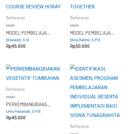
Referensi
Referensi
Dinilai
Dinilai
MODEL PEMBELAJARAN KOOPERATIF TIPE COURSE REVIEW HORAY
MODEL PEMBELAJARAN NUMBERED HEAD TOGETHER
0
0
Eldawati, S.Si
Elvia Rahmi, S.Pd.
dari
dari
5
5
Rp
45.000
Rp
50.000
Referensi
Dinilai
PERKEMBANGBIAKAN VEGETATIF TUMBUHAN
0
Umu Hasanah, S.Pd.
dari
5
Rp
45.000
Referensi