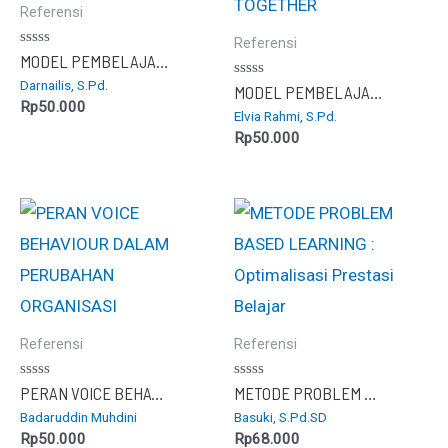
Referensi
Referensi
Dinilai
MODEL PEMBELAJARAN DISCOVERY LEARNING
0
Darnailis, S.Pd.
dari
Dinilai
MODEL PEMBELAJARAN NUMBERED HEAD TOGETHER
5
0
Rp
50.000
Elvia Rahmi, S.Pd.
dari
5
Rp
50.000
Referensi
Referensi
Dinilai
Dinilai
PERAN VOICE BEHAVIOUR DALAM PERUBAHAN ORGANISASI
METODE PROBLEM BASED LEARNING : Optimalisasi Prestasi Belajar
0
0
Badaruddin Muhdini
Basuki, S.Pd.SD
dari
dari
5
5
Rp
50.000
Rp
68.000