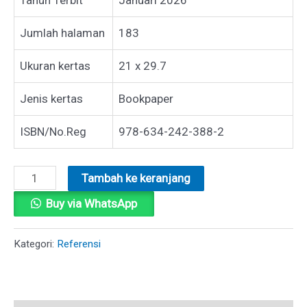
Jumlah halaman
183
Ukuran kertas
21 x 29.7
Jenis kertas
Bookpaper
ISBN/No.Reg
978-634-242-388-2
Kuantitas
Tambah ke keranjang
MENYINGKAP
Buy via WhatsApp
ARKEOLOGI
ALKITAB
Kategori:
Referensi