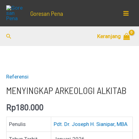
Lewati
Goresan Pena
ke
Mai
konten
Men
Cari
Keranjang
Referensi
MENYINGKAP ARKEOLOGI ALKITAB
Rp
180.000
Penulis
Pdt. Dr. Joseph H. Sianipar, MBA
Tahun Terbit
Januari 2026