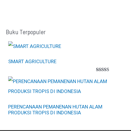
Buku Terpopuler
SMART AGRICULTURE
Peringkat
1
5.00
dari 5
berdasarkan
penilaian
pelanggan
PERENCANAAN PEMANENAN HUTAN ALAM
PRODUKSI TROPIS DI INDONESIA