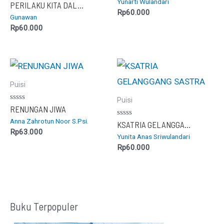
Yunarti Wulandari
dari
Dinilai
PERILAKU KITA DALAM BINGKAI PUISI
5
0
Rp
60.000
Gunawan
dari
5
Rp
60.000
Puisi
Puisi
Dinilai
RENUNGAN JIWA
0
Anna Zahrotun Noor S.Psi.
dari
Dinilai
KSATRIA GELANGGANG SASTRA
5
0
Rp
63.000
Yunita Anas Sriwulandari
dari
5
Rp
60.000
Buku Terpopuler