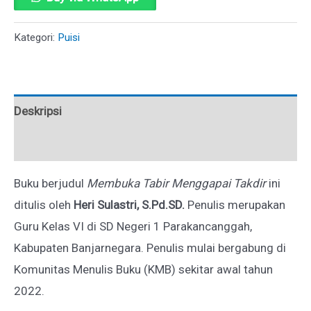
TABIR
MENGGAPAI
Kategori:
Puisi
TAKDIR
Deskripsi
Ulasan (0)
Buku berjudul
Membuka Tabir Menggapai Takdir
ini
ditulis oleh
Heri Sulastri,
S.Pd
.SD.
Penulis merupakan
Guru Kelas VI di SD Negeri 1 Parakancanggah,
Kabupaten Banjarnegara. Penulis mulai bergabung di
Komunitas Menulis Buku (KMB) sekitar awal tahun
2022.