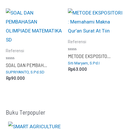
Referensi
Referensi
Dinilai
METODE EKSPOSITORI : Memahami Makna Qur’an Surat At Tiin
0
Siti Maryam, S.Pd.I
dari
Dinilai
SOAL DAN PEMBAHASAN OLIMPIADE MATEMATIKA SD
5
0
Rp
63.000
SUPRIYANTO, S.Pd.SD
dari
5
Rp
90.000
Buku Terpopuler