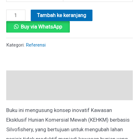
Kuantitas
Tambah ke keranjang
MEMBANGUN
Buy via WhatsApp
KAWASAN
EKSKLUSIF
Kategori:
Referensi
HUNIAN
KOMERSIAL
MEWAH
Deskripsi
(KEHKM)
BERKONSEP
Ulasan (0)
SILVOFISHERY
Buku ini mengusung konsep inovatif Kawasan
DI
Eksklusif Hunian Komersial Mewah (KEHKM) berbasis
LAHAN
Silvofishery, yang bertujuan untuk mengubah lahan
PESISIR
pesisir tidak produktif menjadi kawasan hunian yang