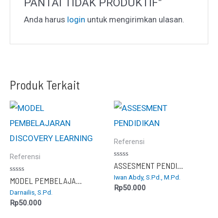
PANTAI TIDAK PRODUKTIF”
Anda harus
login
untuk mengirimkan ulasan.
Produk Terkait
Referensi
Referensi
Dinilai
ASSESMENT PENDIDIKAN
0
Iwan Abdy, S.Pd., M.Pd.
dari
Dinilai
MODEL PEMBELAJARAN DISCOVERY LEARNING
5
0
Rp
50.000
Darnailis, S.Pd.
dari
5
Rp
50.000