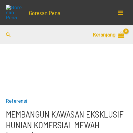
Lewati
Goresan Pena
ke
Mai
konten
Men
Cari
Keranjang
Referensi
MEMBANGUN KAWASAN EKSKLUSIF
HUNIAN KOMERSIAL MEWAH