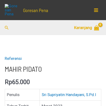
Lewati
Goresan Pena
ke
Mai
konten
Men
Cari
Keranjang
Referensi
MAHIR PIDATO
Rp
65.000
Penulis
Sri Supriyatin Handayani, S.Pd.I
Tahun Terbit
Maret 2023