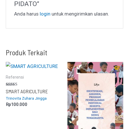
PIDATO”
Anda harus
login
untuk mengirimkan ulasan.
Produk Terkait
Referensi
Dinilai
SMART AGRICULTURE
5.00
Trinovita Zuhara Jingga
dari 5
Rp
100.000