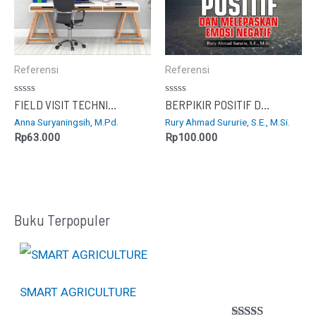
Referensi
Referensi
Dinilai
Dinilai
FIELD VISIT TECHNIQUE PADA PEMBELAJARAN BLANDED LEARNING
BERPIKIR POSITIF DAN MELEPASKAN EMOSI NEGATIF
0
0
Anna Suryaningsih, M.Pd.
Rury Ahmad Sururie, S.E., M.Si.
dari
dari
5
5
Rp
63.000
Rp
100.000
Buku Terpopuler
SMART AGRICULTURE