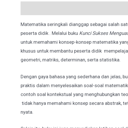
Deskripsi
Ulasan (0)
Matematika seringkali dianggap sebagai salah sa
peserta didik . Melalui buku
Kunci Sukses Menguas
untuk memahami konsep-konsep matematika yang e
khusus untuk membantu peserta didik mempelajari
geometri, matriks, determinan, serta statistika.
Dengan gaya bahasa yang sederhana dan jelas, buku
praktis dalam menyelesaikan soal-soal matematika
contoh soal kontekstual yang menghubungkan teori
tidak hanya memahami konsep secara abstrak, t
nyata.