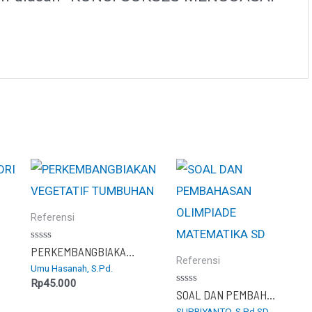
Referensi
Dinilai
PERKEMBANGBIAKAN VEGETATIF TUMBUHAN
0
Referensi
Umu Hasanah, S.Pd.
dari
5
Rp
45.000
Dinilai
SOAL DAN PEMBAHASAN OLIMPIADE MATEMATIKA SD
0
SUPRIYANTO, S.Pd.SD