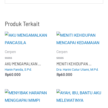
Produk Terkait
Cerpen
Cerpen
Dinilai
Dinilai
AKU MENGAMALKAN PANCASILA
MENITI KEHIDUPAN MENCAPAI KEDAMAIAN
0
0
Hanin Fanida, S.Pd.
Dra. Harini Catur Utami, M.Pd.
dari
dari
5
5
Rp
60.000
Rp
60.000