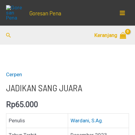
Lewati
Goresan Pena
ke
Mai
konten
Men
Cari
Keranjang
Cerpen
JADIKAN SANG JUARA
Rp
65.000
Penulis
Wardani, S.Ag.
Tahun Terbit
Desember 2023