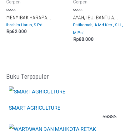
Cerpen
Cerpen
Dinilai
Dinilai
MENYIBAK HARAPAN MENGGAPAI MIMPI
AYAH, IBU, BANTU AKU MELEWATINYA
0
0
Ibrahim Harun, S.Pd.
Estikomah, A.Md.Kep., S.H.,
dari
dari
5
5
Rp
62.000
M.Psi.
Rp
60.000
Buku Terpopuler
SMART AGRICULTURE
Peringkat
1
5.00
dari 5
berdasarkan