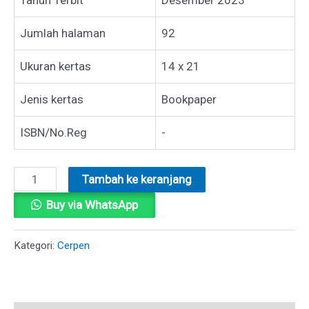
Jumlah halaman
92
Ukuran kertas
14 x 21
Jenis kertas
Bookpaper
ISBN/No.Reg
-
Kuantitas
Tambah ke keranjang
JADIKAN
Buy via WhatsApp
SANG
JUARA
Kategori:
Cerpen