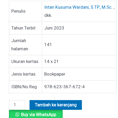
Intan Kusuma Wardani, S.TP., M.Sc.
,
Penulis
dkk.
Tahun Terbit
Juni 2023
Jumlah
141
halaman
Ukuran kertas
14 x 21
Jenis kertas
Bookpaper
ISBN/No.Reg
978-623-367-672-4
Kuantitas
Tambah ke keranjang
IMPLEMENTASI
Buy via WhatsApp