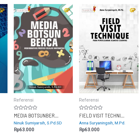
Referensi
Referensi
Dinilai
Dinilai
MEDIA BOTSUNBERCA : Meningkatkan Prestasi Belajar Matematika
FIELD VISIT TECHNIQUE PADA PEMBELAJARAN BLANDED LEARNING
0
0
Ninuk Sumiyarsih, S.Pd.SD
Anna Suryaningsih, M.Pd.
dari
dari
5
5
Rp
63.000
Rp
63.000