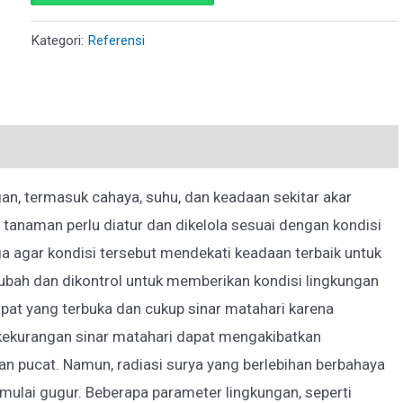
SISTEM
KENDALI
Kategori:
Referensi
IKLIM
MIKRO
DAN
IRIGASI
PADA
an, termasuk cahaya, suhu, dan keadaan sekitar akar
BUDIDAYA
 tanaman perlu diatur dan dikelola sesuai dengan kondisi
HIRODPONIK
a agar kondisi tersebut mendekati keadaan terbaik untuk
DI
iubah dan dikontrol untuk memberikan kondisi lingkungan
GREENHOUSE
at yang terbuka dan cukup sinar matahari karena
kekurangan sinar matahari dapat mengakibatkan
n pucat. Namun, radiasi surya yang berlebihan berbahaya
mulai gugur. Beberapa parameter lingkungan, seperti