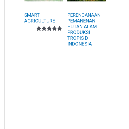
SMART
PERENCANAAN
AGRICULTURE
PEMANENAN
HUTAN ALAM
PRODUKSI
Peringkat
1
TROPIS DI
5.00
dari 5
INDONESIA
berdasarka
n
penilaian
pelanggan