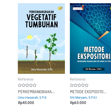
Referensi
Referensi
Dinilai
Dinilai
PERKEMBANGBIAKAN VEGETATIF TUMBUHAN
METODE EKSPOSITORI : Memahami Makna Qur’an Surat At Tiin
0
0
Umu Hasanah, S.Pd.
Siti Maryam, S.Pd.I
dari
dari
5
5
Rp
45.000
Rp
63.000