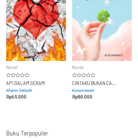
Novel
Novel
Dinilai
Dinilai
API DALAM SEKAM
CINTAKU BUKAN CANTIKA
0
0
Khanis Selasih
Kusumawati
dari
dari
5
5
Rp
65.000
Rp
80.000
Buku Terpopuler