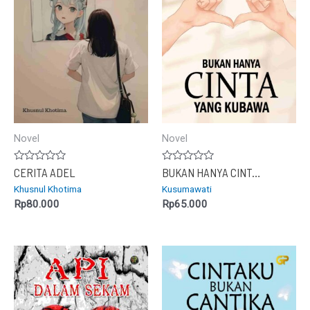
Novel
Novel
Dinilai
Dinilai
CERITA ADEL
BUKAN HANYA CINTA YANG KUBAWA
0
0
Khusnul Khotima
Kusumawati
dari
dari
5
5
Rp
80.000
Rp
65.000