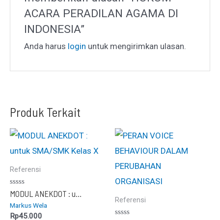
ACARA PERADILAN AGAMA DI
INDONESIA”
Anda harus
login
untuk mengirimkan ulasan.
Produk Terkait
Referensi
Dinilai
MODUL ANEKDOT : untuk SMA/SMK Kelas X
0
Referensi
Markus Wela
dari
5
Rp
45.000