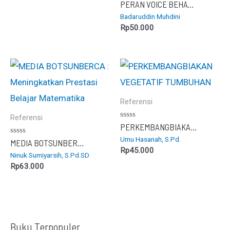
Dinilai
PERAN VOICE BEHAVIOUR DALAM PERUBAHAN ORGANISASI
0
Badaruddin Muhdini
dari
5
Rp
50.000
Referensi
Referensi
Dinilai
PERKEMBANGBIAKAN VEGETATIF TUMBUHAN
0
Umu Hasanah, S.Pd.
dari
Dinilai
MEDIA BOTSUNBERCA : Meningkatkan Prestasi Belajar Matematika
5
0
Rp
45.000
Ninuk Sumiyarsih, S.Pd.SD
dari
5
Rp
63.000
Buku Terpopuler