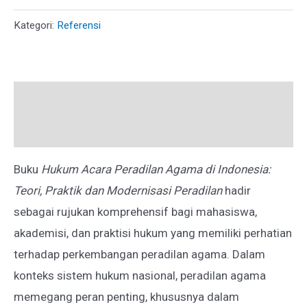
PERADILAN
Kategori:
Referensi
AGAMA
DI
INDONESIA
Deskripsi
Ulasan (0)
Buku
Hukum Acara Peradilan Agama di Indonesia:
Teori, Praktik dan Modernisasi Peradilan
hadir
sebagai rujukan komprehensif bagi mahasiswa,
akademisi, dan praktisi hukum yang memiliki perhatian
terhadap perkembangan peradilan agama. Dalam
konteks sistem hukum nasional, peradilan agama
memegang peran penting, khususnya dalam