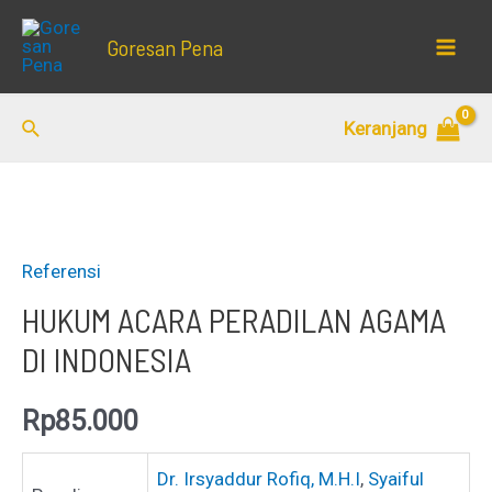
Lewati
Goresan Pena
ke
Mai
konten
Men
Cari
Keranjang
Referensi
HUKUM ACARA PERADILAN AGAMA
DI INDONESIA
Rp
85.000
Dr. Irsyaddur Rofiq, M.H.I
,
Syaiful