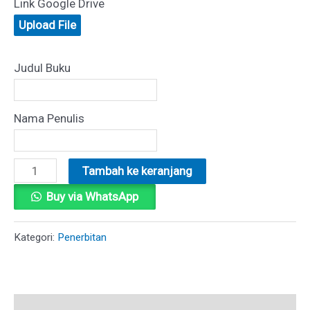
Link Google Drive
Upload File
Judul Buku
Nama Penulis
Kuantitas
Tambah ke keranjang
HaKI
Buy via WhatsApp
(Hak
atas
Kategori:
Penerbitan
Kekayaan
Intelektual)