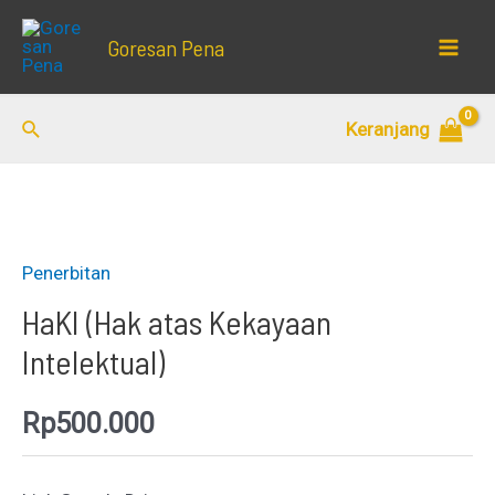
Lewati
Goresan Pena
ke
Mai
konten
Men
Cari
Keranjang
Penerbitan
HaKI (Hak atas Kekayaan
Intelektual)
Rp
500.000