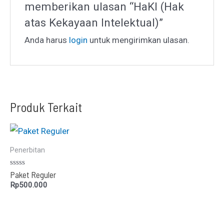
memberikan ulasan “HaKI (Hak
atas Kekayaan Intelektual)”
Anda harus
login
untuk mengirimkan ulasan.
Produk Terkait
Penerbitan
Dinilai
Paket Reguler
0
Rp
500.000
dari
5