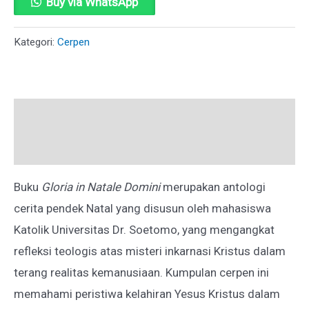
Buy via WhatsApp
IN
NATALE
Kategori:
Cerpen
DOMINI
Deskripsi
Ulasan (0)
Buku
Gloria in Natale Domini
merupakan antologi
cerita pendek Natal yang disusun oleh mahasiswa
Katolik Universitas Dr. Soetomo, yang mengangkat
refleksi teologis atas misteri inkarnasi Kristus dalam
terang realitas kemanusiaan. Kumpulan cerpen ini
memahami peristiwa kelahiran Yesus Kristus dalam