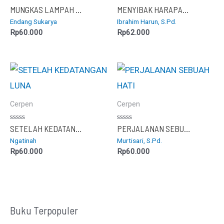
Dinilai
Dinilai
MUNGKAS LAMPAH DI SITU PATÉNGGANG
MENYIBAK HARAPAN MENGGAPAI MIMPI
0
0
Endang Sukarya
Ibrahim Harun, S.Pd.
dari
dari
5
5
Rp
60.000
Rp
62.000
Cerpen
Cerpen
Dinilai
Dinilai
SETELAH KEDATANGAN LUNA
PERJALANAN SEBUAH HATI
0
0
Ngatinah
Murtisari, S.Pd.
dari
dari
5
5
Rp
60.000
Rp
60.000
Buku Terpopuler