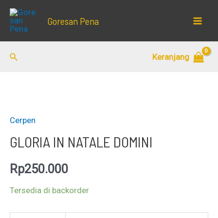
Lewati
Goresan Pena
ke
Mai
konten
Men
Cari
Keranjang
Cerpen
GLORIA IN NATALE DOMINI
Rp
250.000
Tersedia di backorder