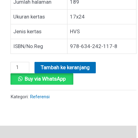
Jumlah halaman
189
Ukuran kertas
17x24
Jenis kertas
HVS
ISBN/No.Reg
978-634-242-117-8
Kuantitas
Tambah ke keranjang
FIQIH
Buy via WhatsApp
TATO
Kategori:
Referensi