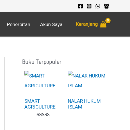
Keranjang
Penerbitan
Akun Saya
Buku Terpopuler
SMART
NALAR HUKUM
AGRICULTURE
ISLAM
Peringkat
1
5.00
dari 5