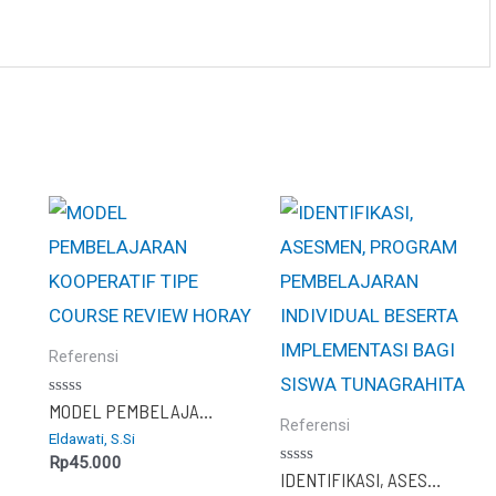
Referensi
Dinilai
MODEL PEMBELAJARAN KOOPERATIF TIPE COURSE REVIEW HORAY
0
Referensi
Eldawati, S.Si
dari
5
Rp
45.000
Dinilai
IDENTIFIKASI, ASESMEN, PROGRAM PEMBELAJARAN INDIVIDUAL BESERTA IMPLEMENTASI BAGI SISWA TUNAGRAHITA
0