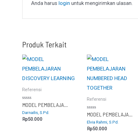
Anda harus
login
untuk mengirimkan ulasan.
Produk Terkait
Referensi
Referensi
Dinilai
MODEL PEMBELAJARAN DISCOVERY LEARNING
0
Darnailis, S.Pd.
dari
Dinilai
MODEL PEMBELAJARAN NUMBERED HEAD TOGETHER
5
0
Rp
50.000
Elvia Rahmi, S.Pd.
dari
5
Rp
50.000