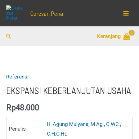
Lewati
Goresan Pena
ke
Mai
konten
Men
Cari
Keranjang
Referensi
EKSPANSI KEBERLANJUTAN USAHA
Rp
48.000
H. Agung Mulyana, M.Ag., C.WC.,
Penulis
C.H.C.Ht.