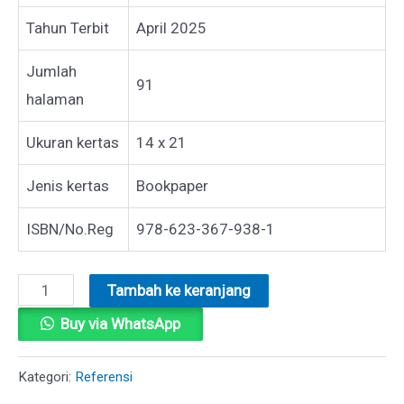
Tahun Terbit
April 2025
Jumlah
91
halaman
Ukuran kertas
14 x 21
Jenis kertas
Bookpaper
ISBN/No.Reg
978-623-367-938-1
Kuantitas
Tambah ke keranjang
EKSPANSI
Buy via WhatsApp
KEBERLANJUTAN
USAHA
Kategori:
Referensi