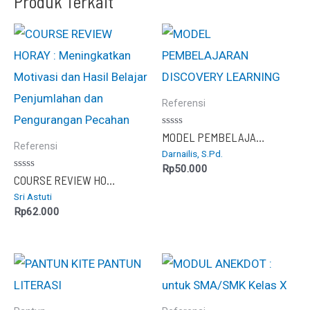
Produk Terkait
Referensi
Dinilai
MODEL PEMBELAJARAN DISCOVERY LEARNING
0
Referensi
Darnailis, S.Pd.
dari
5
Rp
50.000
Dinilai
COURSE REVIEW HORAY : Meningkatkan Motivasi dan Hasil Belajar Penjumlahan dan Pengurangan Pecahan
0
Sri Astuti
dari
5
Rp
62.000