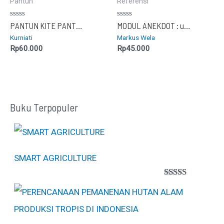
Pantun
Referensi
Dinilai
Dinilai
PANTUN KITE PANTUN LITERASI
MODUL ANEKDOT : untuk SMA/SMK Kelas X
0
0
Kurniati
Markus Wela
dari
dari
5
5
Rp
60.000
Rp
45.000
Buku Terpopuler
SMART AGRICULTURE
Peringkat
1
5.00
dari 5
berdasarkan
penilaian
pelanggan