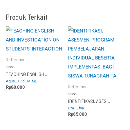
Produk Terkait
Referensi
Dinilai
TEACHING ENGLISH AND INVESTIGATION ON STUDENTS’ INTERACTION
0
Agus, S.Pd., M.Ag.
dari
5
Referensi
Rp
80.000
Dinilai
IDENTIFIKASI, ASESMEN, PROGRAM PEMBELAJARAN INDIVIDUAL BESERTA IMPLEMENTASI BAGI SISWA TUNAGRAHITA
0
Dra. Lifya
dari
5
Rp
65.000