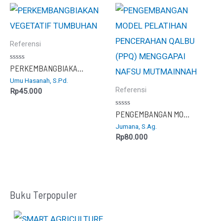
Referensi
Dinilai
PERKEMBANGBIAKAN VEGETATIF TUMBUHAN
0
Umu Hasanah, S.Pd.
dari
5
Referensi
Rp
45.000
Dinilai
PENGEMBANGAN MODEL PELATIHAN PENCERAHAN QALBU (PPQ) MENGGAPAI NAFSU MUTMAINNAH
0
Jumana, S.Ag.
dari
5
Rp
80.000
Buku Terpopuler