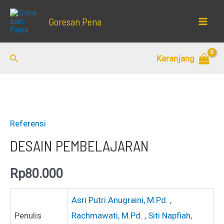
Lewati
Goresan Pena
ke
Mai
konten
Men
Cari
Keranjang
Referensi
DESAIN PEMBELAJARAN
Rp
80.000
Asri Putri Anugraini, M.Pd.
,
Penulis
Rachmawati, M.Pd.
,
Siti Napfiah,