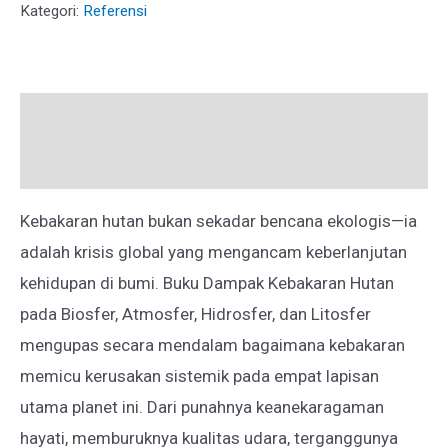
HUTAN
Kategori:
Referensi
PADA
BIOSFER,
ATMOSFER,
Deskripsi
HIDROSFER,
DAN
Ulasan (0)
LITOSFER
Kebakaran hutan bukan sekadar bencana ekologis—ia
adalah krisis global yang mengancam keberlanjutan
kehidupan di bumi. Buku Dampak Kebakaran Hutan
pada Biosfer, Atmosfer, Hidrosfer, dan Litosfer
mengupas secara mendalam bagaimana kebakaran
memicu kerusakan sistemik pada empat lapisan
utama planet ini. Dari punahnya keanekaragaman
hayati, memburuknya kualitas udara, terganggunya