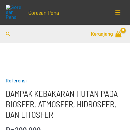
Lewati
Goresan Pena
ke
Mai
konten
Men
Cari
Keranjang
Referensi
DAMPAK KEBAKARAN HUTAN PADA
BIOSFER, ATMOSFER, HIDROSFER,
DAN LITOSFER