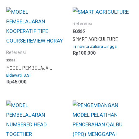
Referensi
Dinilai
SMART AGRICULTURE
5.00
Trinovita Zuhara Jingga
dari 5
Referensi
Rp
100.000
Dinilai
MODEL PEMBELAJARAN KOOPERATIF TIPE COURSE REVIEW HORAY
0
Eldawati, S.Si
dari
5
Rp
45.000