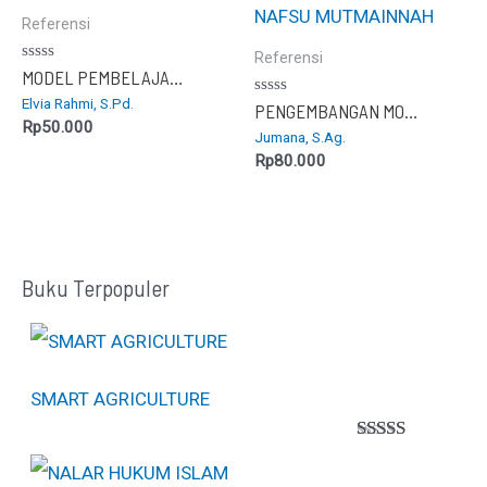
Referensi
Referensi
Dinilai
MODEL PEMBELAJARAN NUMBERED HEAD TOGETHER
0
Elvia Rahmi, S.Pd.
dari
Dinilai
PENGEMBANGAN MODEL PELATIHAN PENCERAHAN QALBU (PPQ) MENGGAPAI NAFSU MUTMAINNAH
5
0
Rp
50.000
Jumana, S.Ag.
dari
5
Rp
80.000
Buku Terpopuler
SMART AGRICULTURE
Peringkat
1
5.00
dari 5