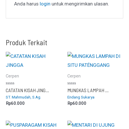
Anda harus
login
untuk mengirimkan ulasan.
Produk Terkait
Cerpen
Cerpen
Dinilai
Dinilai
CATATAN KISAH JINGGA
MUNGKAS LAMPAH DI SITU PATÉNGGANG
0
0
ST. Mahmudah, S.Ag.
Endang Sukarya
dari
dari
5
5
Rp
60.000
Rp
60.000