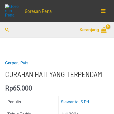
Lewati
Goresan Pena
ke
Mai
konten
Men
Cari
Keranjang
Cerpen
,
Puisi
CURAHAN HATI YANG TERPENDAM
Rp
65.000
Penulis
Siswanto, S.Pd.
Tahun Terbit
Juli 2024