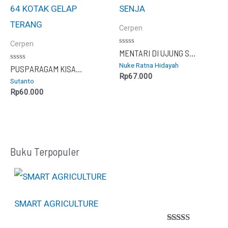
Cerpen
Cerpen
Dinilai
MENTARI DI UJUNG SENJA
0
Nuke Ratna Hidayah
dari
Dinilai
PUSPARAGAM KISAH 64 KOTAK GELAP TERANG
5
0
Rp
67.000
Sutanto
dari
5
Rp
60.000
Buku Terpopuler
SMART AGRICULTURE