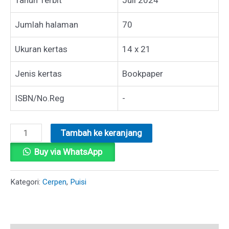
Jumlah halaman
70
Ukuran kertas
14 x 21
Jenis kertas
Bookpaper
ISBN/No.Reg
-
Kuantitas
Tambah ke keranjang
CURAHAN
Buy via WhatsApp
HATI
YANG
Kategori:
Cerpen
,
Puisi
TERPENDAM