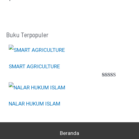
Buku Terpopuler
SMART AGRICULTURE
Peringkat
1
5.00
dari 5
berdasarkan
penilaian
NALAR HUKUM ISLAM
pelanggan
Beranda