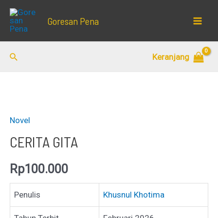
Lewati
Goresan Pena
ke
Mai
konten
Men
Cari
Keranjang
Novel
CERITA GITA
Rp
100.000
Penulis
Khusnul Khotima
Tahun Terbit
Februari 2026