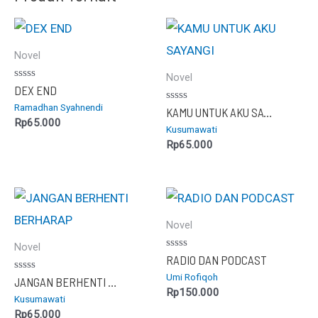
Novel
Novel
Dinilai
DEX END
0
Ramadhan Syahnendi
dari
Dinilai
KAMU UNTUK AKU SAYANGI
5
0
Rp
65.000
Kusumawati
dari
5
Rp
65.000
Novel
Novel
Dinilai
RADIO DAN PODCAST
0
Umi Rofiqoh
dari
Dinilai
JANGAN BERHENTI BERHARAP
5
0
Rp
150.000
Kusumawati
dari
5
Rp
65.000