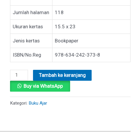
Jumlah halaman
118
Ukuran kertas
15.5 x 23
Jenis kertas
Bookpaper
ISBN/No.Reg
978-634-242-373-8
Kuantitas
Tambah ke keranjang
BUKU
Buy via WhatsApp
AJAR
MANAJEMEN
Kategori:
Buku Ajar
KEUANGAN