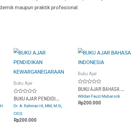
demik maupun praktik profesional.
Buku Ajar
Buku Ajar
Dinilai
BUKU AJAR BAHASA INDONESIA
0
Wildan Fauzi Mubarock
dari
Dinilai
BUKU AJAR PENDIDIKAN KEWARGANEGARAAN
5
0
Rp
200.000
.H.
Dr. A. Rahman HI, MM, M.Si,
dari
5
CICS
Rp
200.000