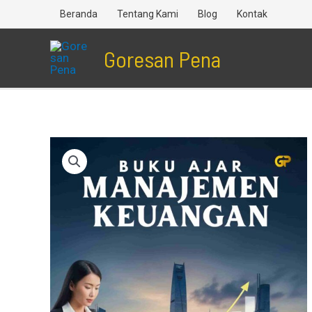
Lewati
Beranda
Tentang Kami
Blog
Kontak
ke
Goresan Pena
konten