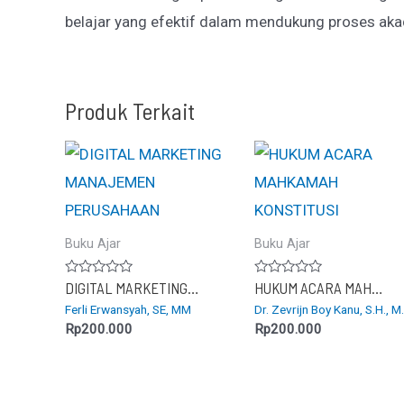
belajar yang efektif dalam mendukung proses aka
Produk Terkait
Buku Ajar
Buku Ajar
Dinilai
Dinilai
DIGITAL MARKETING MANAJEMEN PERUSAHAAN
HUKUM ACARA MAHKAMAH KONSTITUSI
0
0
Ferli Erwansyah, SE, MM
Dr. Zevrijn Boy Kanu, S.H., M
dari
dari
5
5
Rp
200.000
Rp
200.000