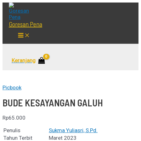
Lewati
ke
konten
Goresan Pena
Main
Menu
Cari
Keranjang
Picbook
BUDE KESAYANGAN GALUH
Rp
65.000
Penulis
Sukma Yuliasri, S.Pd.
Tahun Terbit
Maret 2023