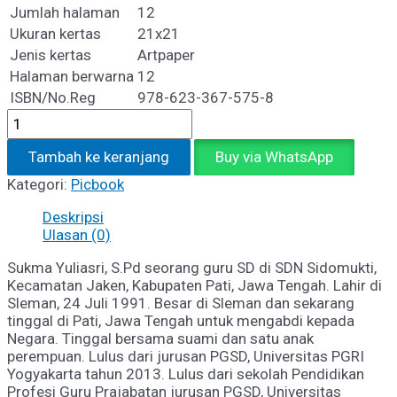
Jumlah halaman
12
Ukuran kertas
21x21
Jenis kertas
Artpaper
Halaman berwarna
12
ISBN/No.Reg
978-623-367-575-8
Kuantitas
BUDE
KESAYANGAN
Tambah ke keranjang
Buy via WhatsApp
GALUH
Kategori:
Picbook
Deskripsi
Ulasan (0)
Sukma Yuliasri, S.Pd seorang guru SD di SDN Sidomukti,
Kecamatan Jaken, Kabupaten Pati, Jawa Tengah. Lahir di
Sleman, 24 Juli 1991. Besar di Sleman dan sekarang
tinggal di Pati, Jawa Tengah untuk mengabdi kepada
Negara. Tinggal bersama suami dan satu anak
perempuan. Lulus dari jurusan PGSD, Universitas PGRI
Yogyakarta tahun 2013. Lulus dari sekolah Pendidikan
Profesi Guru Prajabatan jurusan PGSD, Universitas