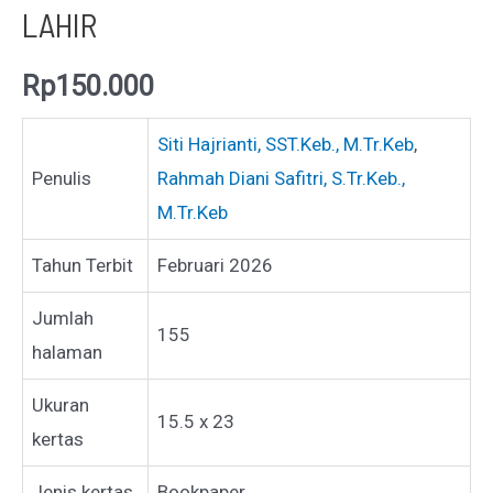
LAHIR
Rp
150.000
Siti Hajrianti, SST.Keb., M.Tr.Keb
,
Penulis
Rahmah Diani Safitri, S.Tr.Keb.,
M.Tr.Keb
Tahun Terbit
Februari 2026
Jumlah
155
halaman
Ukuran
15.5 x 23
kertas
Jenis kertas
Bookpaper