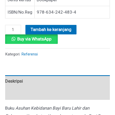
ISBN/No.Reg
978-634-242-483-4
Kuantitas
Tambah ke keranjang
ASUHAN
Buy via WhatsApp
KEBIDANAN
BAYI
Kategori:
Referensi
BARU
LAHIR
DAN
Deskripsi
PELAYANAN
KESEHATAN
Ulasan (0)
KOMPLEMENTER
Buku
Asuhan Kebidanan Bayi Baru Lahir dan
PADA