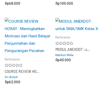
5
5
Rp
68.000
Rp
100.000
Referensi
Dinilai
MODUL ANEKDOT : untuk SMA/SMK Kelas X
0
Markus Wela
dari
5
Referensi
Rp
45.000
Dinilai
COURSE REVIEW HORAY : Meningkatkan Motivasi dan Hasil Belajar Penjumlahan dan Pengurangan Pecahan
0
Sri Astuti
dari
5
Rp
62.000