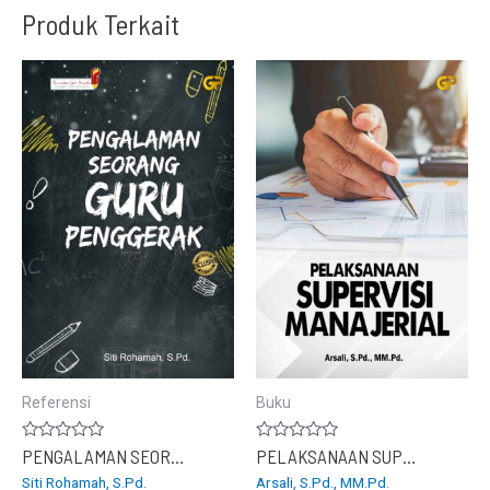
Produk Terkait
Referensi
Buku
Dinilai
Dinilai
PENGALAMAN SEORANG GURU PENGGERAK
PELAKSANAAN SUPERVISI MANAJERIAL
0
0
Siti Rohamah, S.Pd.
Arsali, S.Pd., MM.Pd.
dari
dari