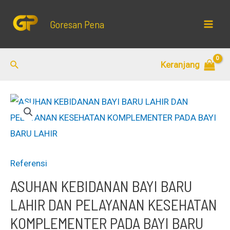
Lewati
ke
Goresan Pena
Mai
konten
Men
Cari
Keranjang
Referensi
ASUHAN KEBIDANAN BAYI BARU
LAHIR DAN PELAYANAN KESEHATAN
KOMPLEMENTER PADA BAYI BARU