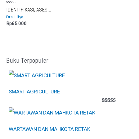
Dinilai
IDENTIFIKASI, ASESMEN, PROGRAM PEMBELAJARAN INDIVIDUAL BESERTA IMPLEMENTASI BAGI SISWA TUNAGRAHITA
0
Dra. Lifya
dari
5
Rp
65.000
Buku Terpopuler
SMART AGRICULTURE
Peringkat
1
5.00
dari 5
berdasarkan
penilaian
WARTAWAN DAN MAHKOTA RETAK
pelanggan