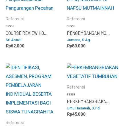
Referensi
Referensi
Dinilai
Dinilai
COURSE REVIEW HORAY : Meningkatkan Motivasi dan Hasil Belajar Penjumlahan dan Pengurangan Pecahan
PENGEMBANGAN MODEL PELATIHAN PENCERAHAN QALBU (PPQ) MENGGAPAI NAFSU MUTMAINNAH
0
0
Sri Astuti
Jumana, S.Ag.
dari
dari
5
5
Rp
62.000
Rp
80.000
Referensi
Dinilai
PERKEMBANGBIAKAN VEGETATIF TUMBUHAN
0
Umu Hasanah, S.Pd.
dari
5
Rp
45.000
Referensi