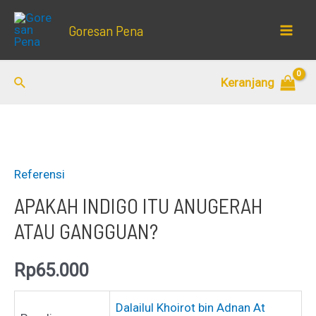
Lewati
Goresan Pena
ke
Mai
konten
Men
Cari
Keranjang
Referensi
APAKAH INDIGO ITU ANUGERAH
ATAU GANGGUAN?
Rp
65.000
Dalailul Khoirot bin Adnan At