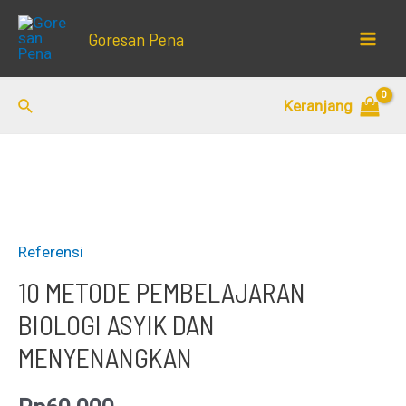
Lewati
Goresan Pena
ke
Mai
konten
Men
Cari
Keranjang
Referensi
10 METODE PEMBELAJARAN
BIOLOGI ASYIK DAN
MENYENANGKAN