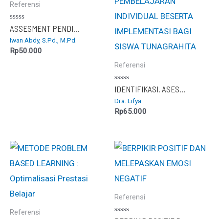
Referensi
Dinilai
ASSESMENT PENDIDIKAN
0
Iwan Abdy, S.Pd., M.Pd.
dari
5
Rp
50.000
Referensi
Dinilai
IDENTIFIKASI, ASESMEN, PROGRAM PEMBELAJARAN INDIVIDUAL BESERTA IMPLEMENTASI BAGI SISWA TUNAGRAHITA
0
Dra. Lifya
dari
5
Rp
65.000
Referensi
Referensi