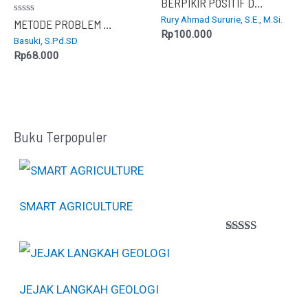
Dinilai
BERPIKIR POSITIF DAN MELEPASKAN EMOSI NEGATIF
0
Rury Ahmad Sururie, S.E., M.Si.
dari
Dinilai
METODE PROBLEM BASED LEARNING : Optimalisasi Prestasi Belajar
5
0
Rp
100.000
Basuki, S.Pd.SD
dari
5
Rp
68.000
Buku Terpopuler
SMART AGRICULTURE
Peringkat
1
5.00
dari 5
berdasarkan
penilaian
JEJAK LANGKAH GEOLOGI
pelanggan