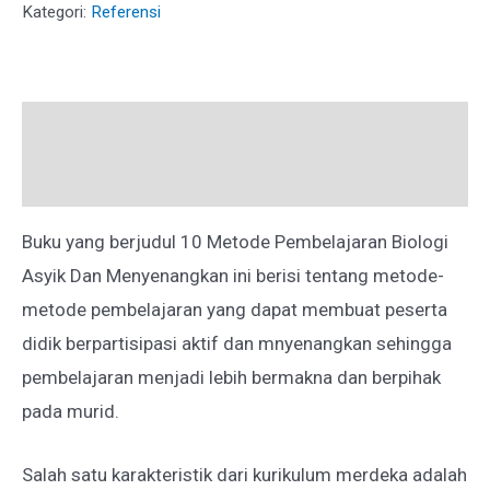
PEMBELAJARAN
Kategori:
Referensi
BIOLOGI
ASYIK
DAN
Deskripsi
MENYENANGKAN
Ulasan (0)
Buku yang berjudul 10 Metode Pembelajaran Biologi
Asyik Dan Menyenangkan ini berisi tentang metode-
metode pembelajaran yang dapat membuat peserta
didik berpartisipasi aktif dan mnyenangkan sehingga
pembelajaran menjadi lebih bermakna dan berpihak
pada murid.
Salah satu karakteristik dari kurikulum merdeka adalah